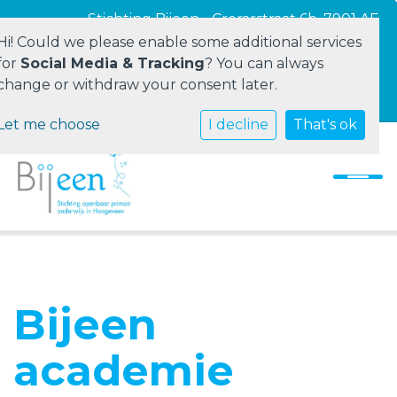
Stichting Bijeen - Crerarstraat 6b, 7901 AE
Hoogeveen
Hi! Could we please enable some additional services
for
Social Media & Tracking
? You can always
change or withdraw your consent later.
Vacatures
Let me choose
Home
I decline
That's ok
Stichting Bijeen
Onze scholen
Ouders
Personeel
Bijeen
Contact
academie