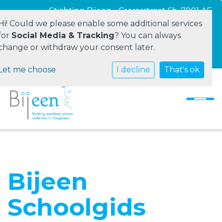
Stichting Bijeen - Crerarstraat 6b, 7901 AE
Hoogeveen
Hi! Could we please enable some additional services
for
Social Media & Tracking
? You can always
change or withdraw your consent later.
Vacatures
Let me choose
Home
I decline
That's ok
Stichting Bijeen
Onze scholen
Ouders
Personeel
Bijeen
Contact
Schoolgids