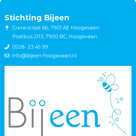
Stichting Bijeen
Crerarstraat 6b, 7901 AE Hoogeveen
Postbus 2113, 7900 BC, Hoogeveen
0528- 23 45 99
info@bijeen-hoogeveen.nl