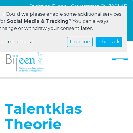
Stichting Bijeen - Crerarstraat 6b, 7901 AE
Hoogeveen
Hi! Could we please enable some additional services
for
Social Media & Tracking
? You can always
change or withdraw your consent later.
Vacatures
Let me choose
Home
I decline
That's ok
Stichting Bijeen
Onze scholen
Ouders
Personeel
Talentklas
Contact
Theorie