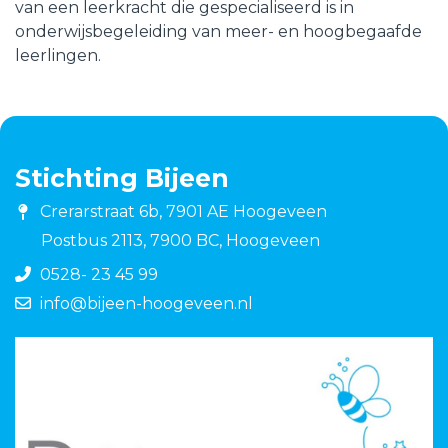
van een leerkracht die gespecialiseerd is in
onderwijsbegeleiding van meer- en hoogbegaafde
leerlingen.
Stichting Bijeen
Crerarstraat 6b, 7901 AE Hoogeveen
Postbus 2113, 7900 BC, Hoogeveen
0528- 23 45 99
info@bijeen-hoogeveen.nl