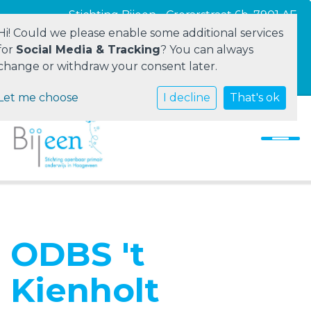
Stichting Bijeen - Crerarstraat 6b, 7901 AE
Hoogeveen
Hi! Could we please enable some additional services
for
Social Media & Tracking
? You can always
change or withdraw your consent later.
Vacatures
Let me choose
Home
I decline
That's ok
Stichting Bijeen
Onze scholen
Ouders
Personeel
ODBS 't
Contact
Kienholt