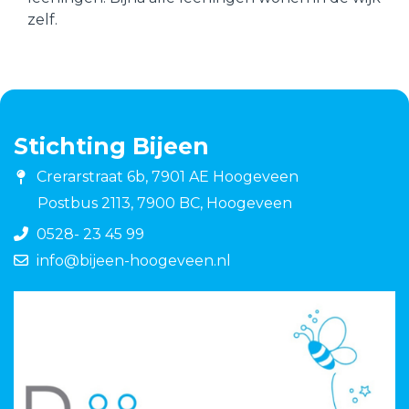
zelf.
Stichting Bijeen
Crerarstraat 6b, 7901 AE Hoogeveen
Postbus 2113, 7900 BC, Hoogeveen
0528- 23 45 99
info@bijeen-hoogeveen.nl